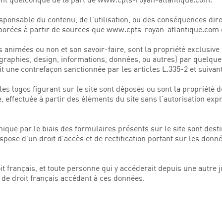
nsable du contenu, de l’utilisation, ou des conséquences directe
élaborées à partir de sources que www.cpts-royan-atlantique.com 
ges animées ou non et son savoir-faire, sont la propriété exclus
tographies, design, informations, données, ou autres) par quelque
 une contrefaçon sanctionnée par les articles L.335-2 et suivant
 logos figurant sur le site sont déposés ou sont la propriété de
e, effectuée à partir des éléments du site sans l’autorisation exp
unique par le biais des formulaires présents sur le site sont d
dispose d’un droit d’accès et de rectification portant sur les d
it français, et toute personne qui y accéderait depuis une autre j
de droit français accédant à ces données.