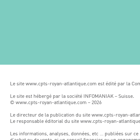
Le site www.cpts-royan-atlantique.com est édité par la Co
Le site est hébergé par la société INFOMANIAK – Suisse.
© www.cpts-royan-atlantique.com – 2026
Le directeur de la publication du site www.cpts-royan-atla
Le responsable éditorial du site www.cpts-royan-atlantique
Les informations, analyses, données, etc … publiées sur ce s
d’achat ou de vente, ni un conseil financier ou un engage